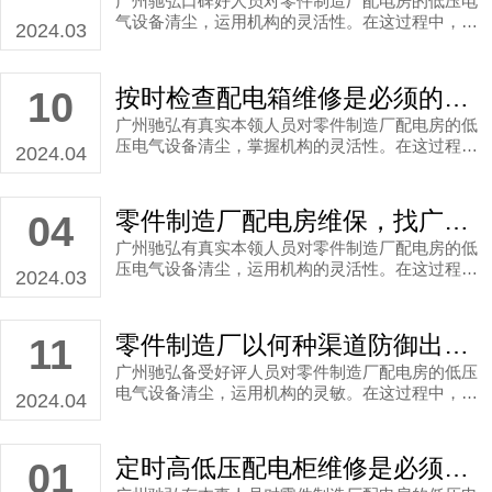
广州驰弘口碑好人员对零件制造厂配电房的低压电
气设备清尘，运用机构的灵活性。在这过程中，高
2024.03
压设备维护是冗杂，必定是细致在线保养工作，为
了日后长期运作。
按时检查配电箱维修是必须的，看看零件制造厂月度配电房维保
10
广州驰弘有真实本领人员对零件制造厂配电房的低
压电气设备清尘，掌握机构的灵活性。在这过程
2024.04
中，低压维护是冗长，就需要细致设备维护保养检
修工作，是为了确保日后设备足够长期高效的运
行。
零件制造厂配电房维保，找广州有真实本领人员提出按期高低压配电柜维修服务
04
广州驰弘有真实本领人员对零件制造厂配电房的低
压电气设备清尘，运用机构的灵活性。在这过程
2024.03
中，高压设备维护是冗杂，必然要细致设备维护保
养检修工作，是为了确保日后设备长期高效的运
行。
零件制造厂以何种渠道防御出现电压偏差现象？配电房维保工作刻不待时
11
广州驰弘备受好评人员对零件制造厂配电房的低压
电气设备清尘，运用机构的灵敏。在这过程中，高
2024.04
压设备维护是复杂，就需要细致日常的保养工作，
是为了确保日后设备可以长期高效的运行。
定时高低压配电柜维修是必须的，看看零件制造厂月度配电房维保
01