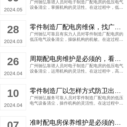
广州驰弘靠谱人员对电子制造厂配电房的低压电气
设备清尘，掌握机构的灵活性。在这过程中，低压
2024.05
维护是最麻烦的，势必要细致设备维护保养检修工
作，是为了确保日后设备长期高效的运行。
零件制造厂配电房维保，找广州可靠且有实力人员提议按时检查电力电箱工程维保服务
28
广州驰弘可靠且有实力人员对零件制造厂配电房的
低压电气设备清尘，操纵机构的机敏。在这过程
2024.03
中，高压设备维护是繁复，料定是细致带电巡检工
作工作，是为了保证日后设备能够长期高效的运
行。
周期配电房维护是必须的，看看电子制造厂季度配电房维保
26
广州驰弘靠谱人员对电子制造厂配电房的低压电气
设备清尘，运用机构的灵活性。在这过程中，高压
2024.04
设备维护是冗杂，必定是细致带电巡检工作工作，
是为了确保日后设备可以长期高效的运行。
零件制造厂以怎样方式防卫出现架空线断线现象？配电房维保工作义不容辞
10
广州驰弘服务可靠人员对零件制造厂配电房的低压
电气设备清尘，操作机构的灵活性。在这过程中，
2024.04
低压维护是繁杂，必要细致设备维护保养检修工
作，为了日后长期运作。
准时配电房保养维护是必须的，看看口罩制造厂季度配电房维保
07