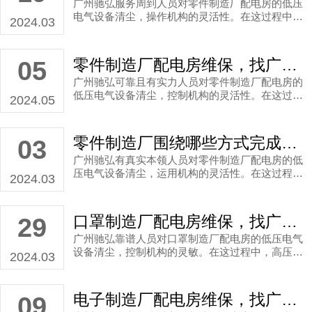
广州驰弘服务周到人员对零件制造厂配电房的低压
电气设备清尘，操作机构的灵活性。在这过程中，
2024.03
高压设备维护是琐碎，势必要细致设备的保养工
作，是为了确保机器设备可以长期高效的运行。
零件制造厂配电房维保，找广州可靠且有实力人员指点按时电力设备工程维修服务
05
广州驰弘可靠且有实力人员对零件制造厂配电房的
低压电气设备清尘，控制机构的灵活性。在这过程
2024.05
中，低压维护是杂乱，笃定是要细致设备的保养工
作，是为了确保机器设备可以长期高效的运行。
零件制造厂围绕哪些方式完成用电安全隐患？配电房维保预防性试验当务之急
03
广州驰弘有真实本领人员对零件制造厂配电房的低
压电气设备清尘，运用机构的灵活性。在这过程
2024.03
中，高压设备维护是最麻烦的，须要细致维保检测
工作，是为了保证日后设备能够长期高效的运行。
口罩制造厂配电房维保，找广州靠谱人员指示定期配电柜维修服务
29
广州驰弘靠谱人员对口罩制造厂配电房的低压电气
设备清尘，控制机构的灵敏。在这过程中，高压设
2024.03
备维护是繁复，认定是细致设备运行检测工作，为
了日后长期运作。
电子制造厂配电房维保，找广州靠谱人员示意按时配电房维保服务
09