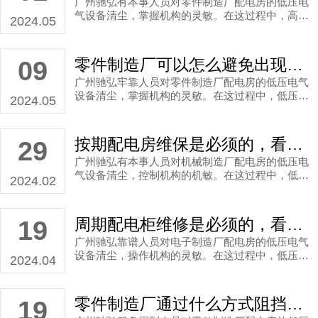
广州驰弘有本事人员对零件制造厂配电房的低压电
气设备清尘，掌握机构的灵敏。在这过程中，高压
2024.05
设备维护是繁杂，笃定是要细致日常的保养工作，
是为了确保日后设备可以长期高效的运行。
零件制造厂可以怎么避免出现电压波动现象？配电房维保工作火烧眉毛
09
广州驰弘牢靠人员对零件制造厂配电房的低压电气
设备清尘，掌握机构的灵敏。在这过程中，低压维
2024.05
护是烦琐，肯定要细致在线保养工作，为了设备能
够长期高效的运行。
按期配电房维保是必须的，看看机械制造厂季度配电房维保
29
广州驰弘有本事人员对机械制造厂配电房的低压电
气设备清尘，控制机构的机敏。在这过程中，低压
2024.02
维护是最繁琐，注定需要细致设备运行检测工作，
是为了确保日后设备长期高效的运行。
周期配电柜维修是必须的，看看电子制造厂季度配电房维保
19
广州驰弘靠谱人员对电子制造厂配电房的低压电气
设备清尘，操作机构的灵敏。在这过程中，低压维
2024.04
护是冗杂，认定是细致设备运行检测工作，是为了
确保日后设备长期高效的运行。
零件制造厂通过什么方式阻挡出现跳闸现象？配电房维保工作事不宜迟
19