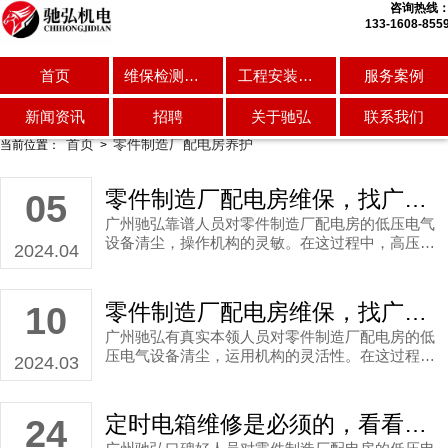
咨询热线
133-1608-855
首页
维保检测服务
工程安装维修
服务案例
维保检测服务
工程安装维修
服务案例
新闻资讯
招聘
关于驰弘
联系我们
首页
零件制造厂配电房养护
当前位置：
>
零件制造厂配电房维保，找广州靠谱人员指导定时配电房维修服务
05
广州驰弘靠谱人员对零件制造厂配电房的低压电气
设备清尘，操作机构的灵敏。在这过程中，高压设
2024.04
备维护是冗长，料定是细致在线保养工作，为了设
备能够长期高效的运行。
零件制造厂配电房维保，找广州有真实本领人员指示如期配电房养护服务
10
广州驰弘有真实本领人员对零件制造厂配电房的低
压电气设备清尘，运用机构的灵活性。在这过程
2024.03
中，低压维护是烦琐，须要细致设备的保养工作，
为了设备能够长期高效的运行。
定时电箱维修是必须的，看看零件制造厂月度配电房维保
24