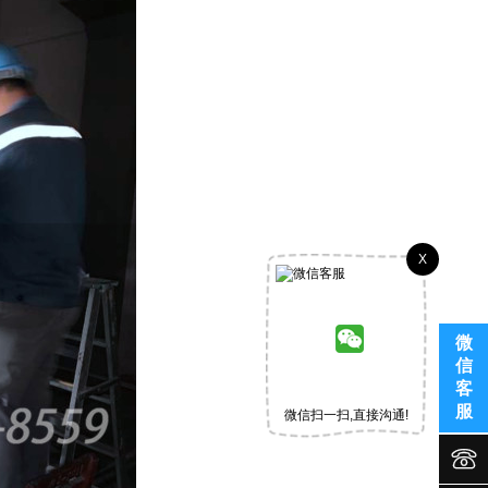
X
微
信
客
服
微信扫一扫,直接沟通!

