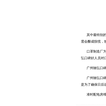
其中最特别
需会酿成惊慌，
口罩制造厂为
弘口碑好人员对
广州驰弘口
广州驰弘口
是为了确保日后
准时配电房