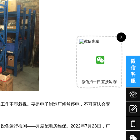
X
微
信
客
服
微信扫一扫,直接沟通!


保工作不容忽视。要是电子制造厂倏然停电，不可否认会变


备运行检测——月度配电房维保。2022年7月23日，广
