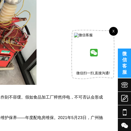
X
微
信
客
服
微信扫一扫,直接沟通!



工作刻不容缓。假如食品加工厂猝然停电，不可否认会形成

护保养——年度配电房维保。2021年5月23日，广州驰
