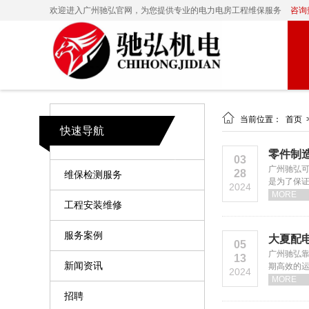
欢迎进入广州驰弘官网，为您提供专业的电力电房工程维保服务
咨询热

当前位置：
首页
快速导航
零件制
03
广州驰弘
28
维保检测服务
是为了保
2024
MORE
工程安装维修
服务案例
大夏配
05
广州驰弘
13
新闻资讯
期高效的
2024
MORE
招聘