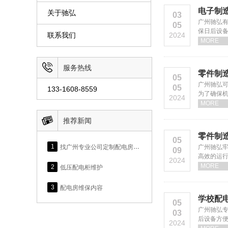
电子制
关于驰弘
03
广州驰弘
05
保日后设
联系我们
2024
MORE

服务热线
零件制
05
广州驰弘
05
133-1608-8559
为了确保
2024
MORE

推荐新闻
零件制
05
1
找广州专业公司定制配电房维护服务，涉及具体维护内容参考本文
广州驰弘
09
高效的运
2024
MORE
2
低压配电柜维护
3
配电房维保内容
学校配
05
广州驰弘
03
后设备方
2024